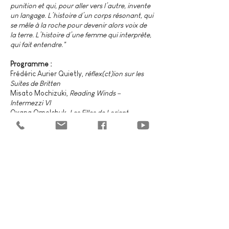
punition et qui, pour aller vers l’autre, invente
un langage. L’histoire d’un corps résonant, qui
se mêle à la roche pour devenir alors voix de
la terre. L’histoire d’une femme qui interprète,
qui fait entendre."
Programme :
Frédéric Aurier Quietly,
réflex(ct)ion sur les
Suites de Britten
Misato Mochizuki,
Reading Winds –
Intermezzi VI
Oxana Omelchuk,
Les Filles de Lorient
Frédéric Pattar,
Drink me
Kaija Saariaho,
Sept papillons
Jean-François Vrod,
J’entends qu’t’entends
Calendrier de sortie :
15 mai 2025 - Concert : MC2: Grenoble
(20h)
5 juin 2025 - Concert : Opéra de Lyon, Opéra
Underground (20h)
6 juin 2025 - Concert : Atelier du Plateau,
Paris (20h)