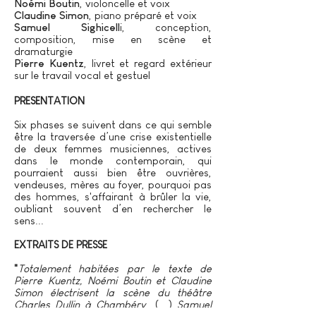
Noémi Boutin
, violoncelle
et voix
Claudine Simon
, piano préparé et voix
Samuel Sighicell
i, conception,
composition, mise en scène et
dramaturgie
Pierre Kuentz
, livret et regard extérieur
sur le travail vocal et gestuel
PRESENTATION​
Six phases se suivent dans ce qui semble
être la traversée d’une crise existentielle
de deux femmes musiciennes, actives
dans le monde contemporain, qui
pourraient aussi bien être ouvrières,
vendeuses, mères au foyer, pourquoi pas
des hommes, s'affairant à brûler la vie,
oubliant souvent d’en rechercher le
sens...
EXTRAITS DE PRESSE
"
Totalement habitées par le texte de
Pierre Kuentz, Noémi Boutin et Claudine
Simon électrisent la scène du théâtre
Charles Dullin à Chambéry
(...)
Samuel