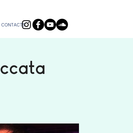
CONTACTS
occata