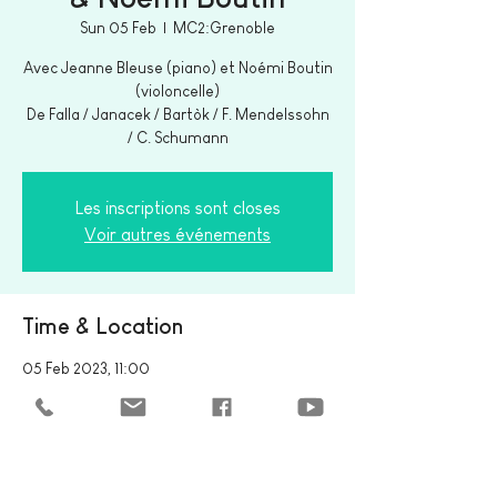
Sun 05 Feb
  |  
MC2:Grenoble
Avec Jeanne Bleuse (piano) et Noémi Boutin
(violoncelle)
De Falla / Janacek / Bartòk / F. Mendelssohn
/ C. Schumann
Les inscriptions sont closes
Voir autres événements
Time & Location
05 Feb 2023, 11:00
MC2:Grenoble, 4 Rue Paul Claudel, 38100
Grenoble, France