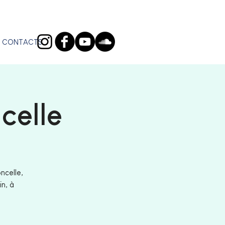
CONTACTS
celle
ncelle,
n, à