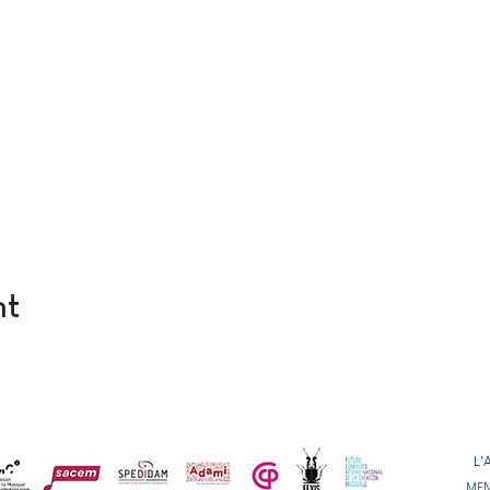
nt
L'
MEN