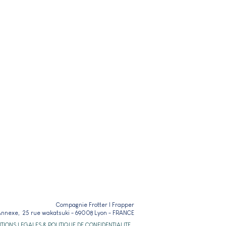
Compagnie Frotter | Frapper
Annexe, 25 rue wakatsuki - 69008 Lyon - FRANCE
TIONS LEGALES & POLITIQUE DE CONFIDENTIALITE