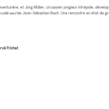
aventurière, et Jörg Müller, circassien jongleur intrépide, dévelo
celle seul 
de Jean-Sébastien Bach. Une rencontre en état de gr
rvé Frichet