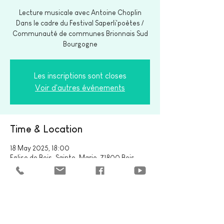
Lecture musicale avec Antoine Choplin
Dans le cadre du Festival Saperli'poètes /
Communauté de communes Brionnais Sud
Bourgogne
Les inscriptions sont closes
Voir d'autres événements
Time & Location
18 May 2025, 18:00
Eglise de Bois-Sainte-Marie, 71800 Bois-
Sainte-Marie, France
Share this event