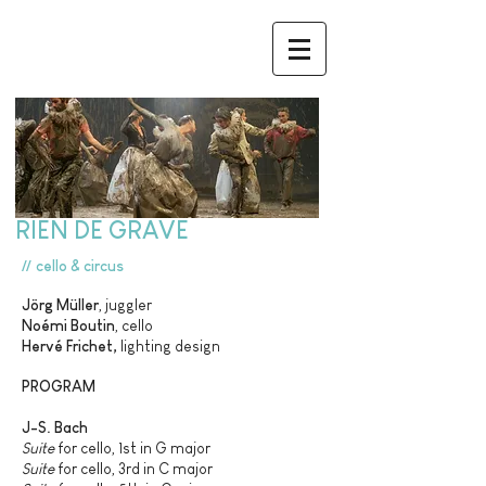
RIEN DE GRAVE
//
cello & circus
Jörg Müller
, juggler
Noémi Boutin
, cello
Hervé Frichet,
lighting design
PROGRAM
J-S. Bach
Suite
for cello, 1st in G major
Suite
for cello, 3rd in C major