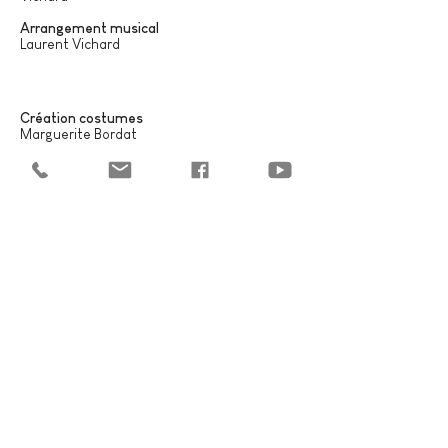
Arrangement musical
Laurent Vichard
Création costumes
Marguerite Bordat
Régie générale
Florian Méneret, Muriel Valat
Administration / production
Céline Aguillon, Lise Déterne - L'Echelle
Capucine Jaussaud, Caroline Tigeot
No events at the moment