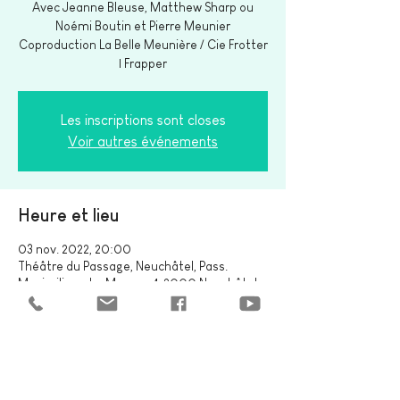
Avec Jeanne Bleuse, Matthew Sharp ou
Noémi Boutin et Pierre Meunier
Coproduction La Belle Meunière / Cie Frotter
Les inscriptions sont closes
Voir autres événements
Heure et lieu
03 nov. 2022, 20:00
Théâtre du Passage, Neuchâtel, Pass.
Maximilien-de-Meuron 4, 2000 Neuchâtel,
Suisse
Partager cet événement