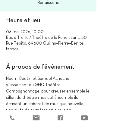
Renaissanc
Heure et lieu
08 mai 2026, 10:00
Bac à Traille / Théâtre de la Renaissanc, 50
Rue Tepito, 69600 Oullins-Pierre-Bénite,
France
À propos de l'événement
Noémi Boutin et Samuel Achache 
s’associent au GEIQ Théâtre 
Compagnonnage, pour creuser ensemble le 
sillon du théâtre musical. Ensemble ils 
écrivent un cabaret de musique nouvelle, 
une suite de numéros en duo, cinq 
variations drolatiques autour de nos 
émissions radiophoniques.