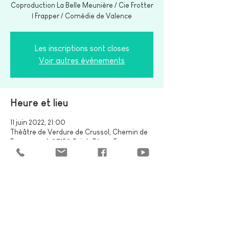
Coproduction La Belle Meunière / Cie Frotter
| Frapper / Comédie de Valence
Les inscriptions sont closes
Voir autres événements
Heure et lieu
11 juin 2022, 21:00
Théâtre de Verdure de Crussol, Chemin de
Beauregard, 07130 Saint-Péray, France
Partager cet événement