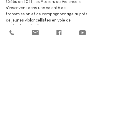
Créés en 2021, Les Ateliers du Violoncelle 
s'inscrivent dans une volonté de 
transmission et de compagnonnage auprès 
de jeunes violoncellistes en voie de 
professionnalisation.
Sélectionné·e·s sur dossier, nous les 
invitons à assister pendant six jours à des 
concerts, des master-classes, des 
rencontres, des ateliers, des tables rondes 
auxquels nous convions le public.
Partager cet événement